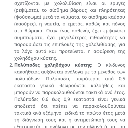
σχετίζονται με χολολιθίαση είναι οι ερυγές
(ρεψίματα), το αίσθημα βάρους και πληρότητας
(φούσκωμα) μετά τα γεύματα, το αίσθημα καύσου
(καούρες), η ναυτία, ο εμετός, καθώς και πόνος
στο θώρακα. Όταν ένας ασθενής έχει εμφανίσει
συμπτώματα, έχει μεγαλύτερες πιθανότητες να
παρουσιάσει τις επιπλοκές της χολολιθίασης, για
το λόγο αυτό και προτείνεται η αφαίρεση της
χοληδόχου κύστης.
Πολύποδες χοληδόχου κύστης:
Ο κίνδυνος
κακοήθειας αυξάνεται ανάλογα με το μέγεθος των
πολυπόδων. Πολύποδες μικρότεροι από 0,5
εκατοστό γενικά θεωρούνται καλοήθεις και
μπορούν να παρακολουθούνται τακτικά ανά έτος.
Πολύποδες 0,6 έως 0,9 εκατοστά είναι γενικά
αποδεκτό ότι πρέπει να παρακολουθούνται
τακτικά ανά εξάμηνο, ειδικά το πρώτο έτος μετά
τη διάγνωση τους και η αντιμετώπισή τους να
εξατομικεύεται ανάλογα με την αλλαγή ή μη του