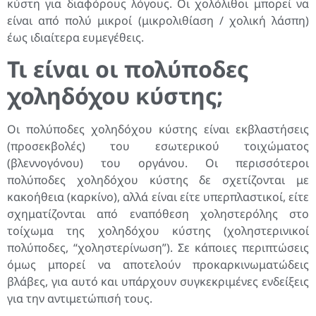
κύστη για διαφόρους λόγους. Οι χολόλιθοι μπορεί να
είναι από πολύ μικροί (μικρολιθίαση / χολική λάσπη)
έως ιδιαίτερα ευμεγέθεις.
Τι είναι οι πολύποδες
χοληδόχου κύστης;
Οι πολύποδες χοληδόχου κύστης είναι εκβλαστήσεις
(προσεκβολές) του εσωτερικού τοιχώματος
(βλεννογόνου) του οργάνου. Οι περισσότεροι
πολύποδες χοληδόχου κύστης δε σχετίζονται με
κακοήθεια (καρκίνο), αλλά είναι είτε υπερπλαστικοί, είτε
σχηματίζονται από εναπόθεση χοληστερόλης στο
τοίχωμα της χοληδόχου κύστης (χοληστερινικοί
πολύποδες, “χοληστερίνωση”). Σε κάποιες περιπτώσεις
όμως μπορεί να αποτελούν προκαρκινωματώδεις
βλάβες, για αυτό και υπάρχουν συγκεκριμένες ενδείξεις
για την αντιμετώπισή τους.