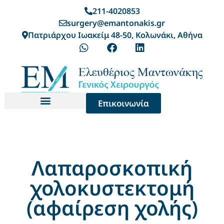
211-4020853
surgery@emantonakis.gr
Πατριάρχου Ιωακείμ 48-50, Κολωνάκι, Αθήνα
Επικοινωνία
Λαπαροσκοπική
χολοκυστεκτομή
(αφαίρεση χολής)